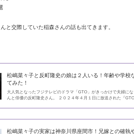
選
さんと交際していた稲森さんの話も出てきます。
松嶋菜々子と反町隆史の娘は２人いる！年齢や学校
てみた！
大人気となったフジテレビのドラマ「GTO」がきっかけで夫婦に
んと俳優の反町隆史さん。 ２０２４年４月１日に放送された『GT
松嶋菜々子の実家は神奈川県座間市！兄嫁との確執