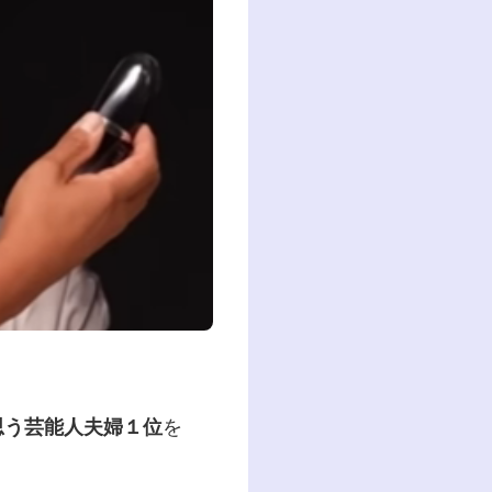
思う芸能人夫婦１位
を