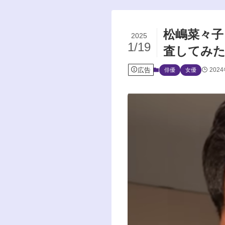
松嶋菜々子
2025
1/19
査してみ
広告
202
俳優
女優