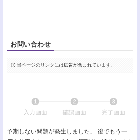
お問い合わせ
当ページのリンクには広告が含まれています。
1
2
3
入力画面
現
確認画面
現
完了画面
現
在
在
在
表
表
表
予期しない問題が発生しました。 後でもう一
示
示
示