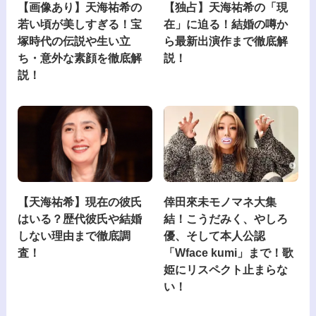
【画像あり】天海祐希の
【独占】天海祐希の「現
若い頃が美しすぎる！宝
在」に迫る！結婚の噂か
塚時代の伝説や生い立
ら最新出演作まで徹底解
ち・意外な素顔を徹底解
説！
説！
【天海祐希】現在の彼氏
倖田來未モノマネ大集
はいる？歴代彼氏や結婚
結！こうだみく、やしろ
しない理由まで徹底調
優、そして本人公認
査！
「Wface kumi」まで！歌
姫にリスペクト止まらな
い！