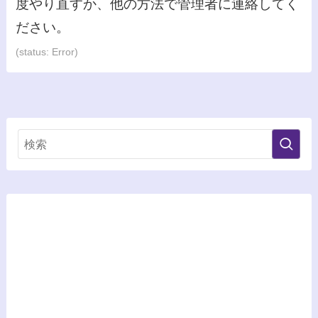
度やり直すか、他の方法で管理者に連絡してく
さ
さ
さ
ださい。
れ
れ
れ
(status: Error)
て
て
て
い
い
い
る
る
る
画
画
画
面
面
面
で
で
で
す。
す。
す。